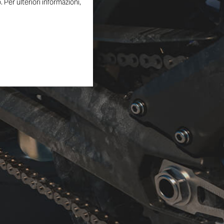
 Per ulteriori informazioni,
doci con la mente ai tempi
interpretazione si
ichiamo alle icone Ducati che
a. La sella si trasforma in
overe gli animi dei più