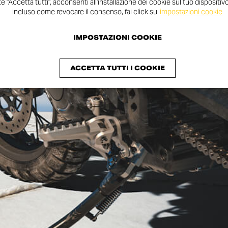
 "Accetta tutti", acconsenti all'installazione dei cookie sul tuo dispositivo.
incluso come revocare il consenso, fai click su
impostazioni cookie
IMPOSTAZIONI COOKIE
ACCETTA TUTTI I COOKIE
a la naturale evoluzione dell’omonimo Scrambler® 2017. Riportan
le moto che hanno fatto la storia del locali britannici negli anni 60.
la versatilità della base meccanica di Scrambler®, che in questa 
 La carenatura stretta e avvolgente montata sul serbatoio è un r
nd come la Pantah e la 750 SS, con una rivisitazione contemporane
e la colorazione va a completare a 360° il concept andando a smu
iconografia dei
Rocker
inglesi degli anni 60.