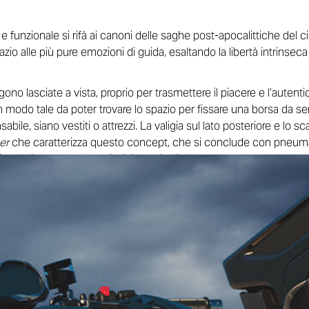
funzionale si rifà ai canoni delle saghe post-apocalittiche del c
zio alle più pure emozioni di guida, esaltando la libertà intrinsec
gono lasciate a vista, proprio per trasmettere il piacere e l’autentic
in modo tale da poter trovare lo spazio per fissare una borsa da s
bile, siano vestiti o attrezzi. La valigia sul lato posteriore e lo 
er
che caratterizza questo concept, che si conclude con pneumat
colo di affrontare qualsiasi tipologia di terreno.