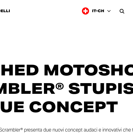
ELLI
IT-CH
 SHED MOTOSH
BLER® STUPI
UE CONCEPT
crambler® presenta due nuovi concept audaci e innovativi che