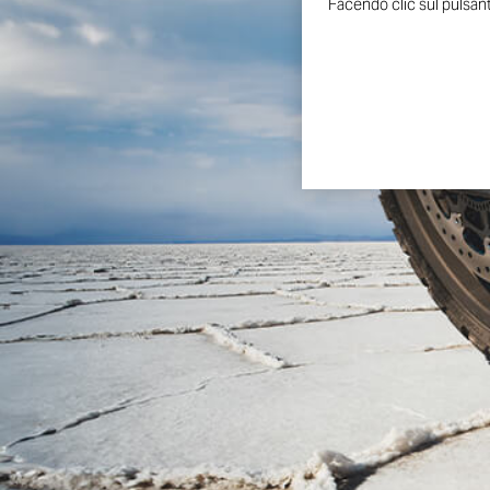
Facendo clic sul pulsante
CR241
Il concept CR241 rappresent
passati, la sua linea rievoca 
Questo modello mostra tutta 
personalizza in nuove forme.
hanno fatto la storia del bra
monoposto grazie alla cover 
nostalgici e appassionati all’