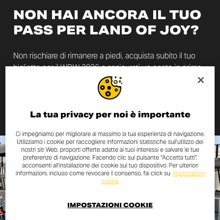
NON HAI ANCORA IL TUO
PASS PER LAND OF JOY?
Non rischiare di rimanere a piedi, acquista subito il tuo
biglietto per il WDW 2026 e assicurati un posto in prima
fila!
ACQUISTA IL TUO BIGLIETTO
La tua privacy per noi è importante
Ci impegniamo per migliorare al massimo la tua esperienza di navigazione.
Utilizziamo i cookie per raccogliere informazioni statistiche sull’utilizzo dei
nostri siti Web, proporti offerte adatte ai tuoi interessi e salvare le tue
preferenze di navigazione. Facendo clic sul pulsante "Accetta tutti",
acconsenti all'installazione dei cookie sul tuo dispositivo. Per ulteriori
informazioni, incluso come revocare il consenso, fai click su
impostazioni
cookie
IMPOSTAZIONI COOKIE