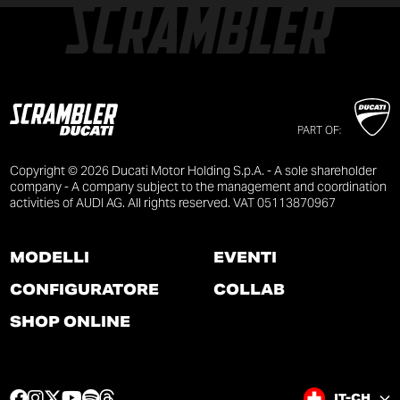
PART OF:
Copyright © 2026 Ducati Motor Holding S.p.A. - A sole shareholder
company - A company subject to the management and coordination
activities of AUDI AG. All rights reserved. VAT 05113870967
MODELLI
EVENTI
CONFIGURATORE
COLLAB
SHOP ONLINE
F
I
T
Y
S
T
IT-CH