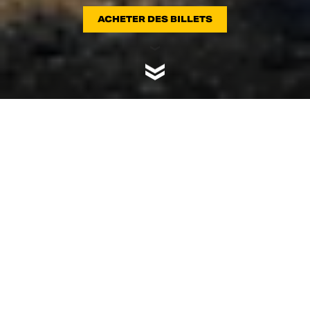
ACHETER DES BILLETS
LE RENDEZ-VOUS DE
TOUS LES DUCATISTI ET
PASSIONNÉS DE MOTO
EST DE RETOUR
Le plus grand rassemblement de Ducatistis et de
passionnés de moto est prêt à faire parler de lui! Et vous,
êtes-vous prêt?