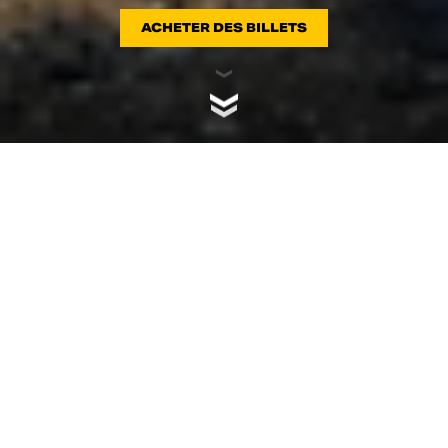
ACHETER DES BILLETS
LE RENDEZ-VOUS DE
TOUS LES DUCATISTI ET
PASSIONNÉS DE MOTO
EST DE RETOUR
Le plus grand rassemblement de Ducatistis et de
passionnés de moto est prêt à faire parler de lui! Et vous,
êtes-vous prêt?