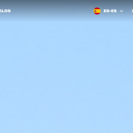
ELOS
ES-ES