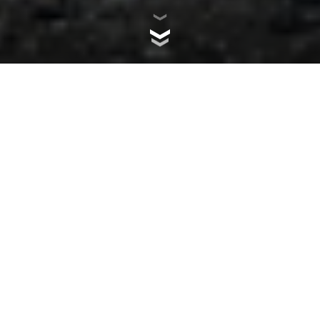
THE GREATEST
GATHERING
OF DUCATISTI IS COMING
BACK!
The biggest motorcycle rally is ready to make its mark in
2024!
A long weekend with days and nights of fun and
excitement at the Misano World Circuit “Marco
Simoncelli” and on the beaches of the Riviera Adriatica.
Three days of breathtaking shows and exciting activities,