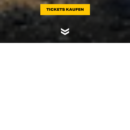
TICKETS KAUFEN
DAS GRÖSSTE TREFFEN F
ÜR ALLE DUCATISTI UND M
OTORRADFAHRER IST Z
URÜCK!
Vom 26. bis 28. Juli werden der Misano World Circuit
„Marco Simoncelli“ und die gesamte adriatische Riviera
dank der Leidenschaft tausender Enthusiasten, die
diese 12. Ausgabe der WDW zweifellos unvergesslich