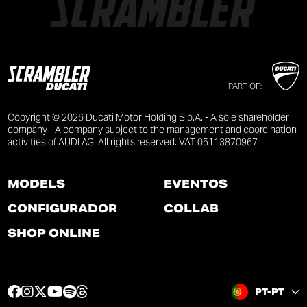
PART OF:
Copyright © 2026 Ducati Motor Holding S.p.A. - A sole shareholder
company - A company subject to the management and coordination
activities of AUDI AG. All rights reserved. VAT 05113870967
MODELS
EVENTOS
CONFIGURADOR
COLLAB
SHOP ONLINE
F
I
T
Y
S
T
PT-PT
a
n
w
o
p
h