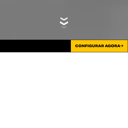
CONFIGURAR AGORA
PODES USAR PRETO EM
QUALQUER ALTURA!
Apresentamos a Scrambler Ducati Icon Dark: uma
declaração ousada de minimalismo e estilo. Despida de
excessos, é pura liberdade em preto intemporal.
Elegante, inconfundível e pronta para ser customizada, a
elegância nunca foi tão essencial.