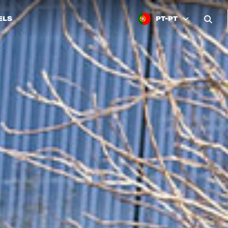
ELS
PT-PT