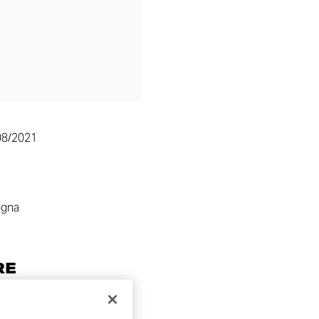
08/2021
ogna
RE