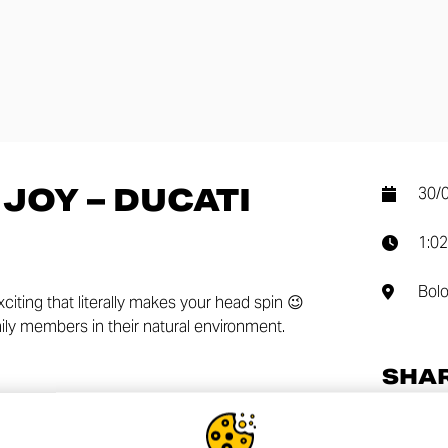
JOY – DUCATI
30/
1:02
Bol
citing that literally makes your head spin 😉
mily members in their natural environment.
SHA