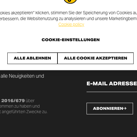
okies akzeptieren“ klicken, stimmen Sie der Speicherung von Cookies au
erbessern, die Websitenutzung zu analysieren und unsere Marketingbe
Cookie policy
COOKIE-EINSTELLUNGEN
LETTER AN
ALLE ABLEHNEN
ALLE COOKIE AKZEPTIEREN
 alle Neuigkeiten und
U 2016/679
über
nommen zu haben und
ABONNIEREN
t angeführten Zwecke zu.