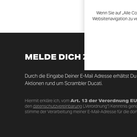
Wenn Sie auf „Alle Co
Websitenavigation zu v
MELDE DICH ZUM NEWS
Durch die Eingabe Deiner E-Mail Adresse erhältst Du
Aktionen rund um Scrambler Ducati.
Hiermit erkläre ich, vom
Art. 13 der Verordnung E
den
datenschutzvereinbarung
(„Verordnung“) Kenntnis ge
stimme der Verarbeitung meiner E-Mail-Adresse für die dor