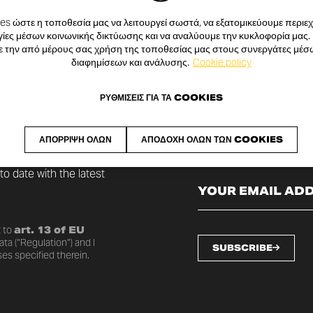
s ώστε η τοποθεσία μας να λειτουργεί σωστά, να εξατομικεύουμε περιεχό
ίες μέσων κοινωνικής δικτύωσης και να αναλύουμε την κυκλοφορία μας.
ε την από μέρους σας χρήση της τοποθεσίας μας στους συνεργάτες μέσ
διαφημίσεων και ανάλυσης.
Cookie policy
ΡΥΘΜΊΣΕΙΣ ΓΙΑ ΤΑ COOKIES
SLETTER
ΑΠΌΡΡΙΨΗ ΌΛΩΝ
ΑΠΟΔΟΧΉ ΌΛΩΝ ΤΩΝ COOKIES
o date with the latest
 to
art. 13 of EU
ta (“Regulation”) and I
SUBSCRIBE
es specified therein.