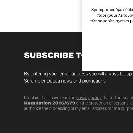
Χρησιμοποιούμε cookie
παρέχουμε λειτουργ
πληροφορίες σχετικά μ
SUBSCRIBE TO THE NEW
By entering your email address you will always be up t
Scrambler Ducati news and promotions.
I declare that I have read the
privacy policy
drafted pursuant
Regulation 2016/679
on the protection of personal da
authorize the processing of my email address for the purpos