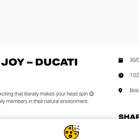
JOY – DUCATI
30/
1:02
Bol
citing that literally makes your head spin 😉
mily members in their natural environment.
SHA