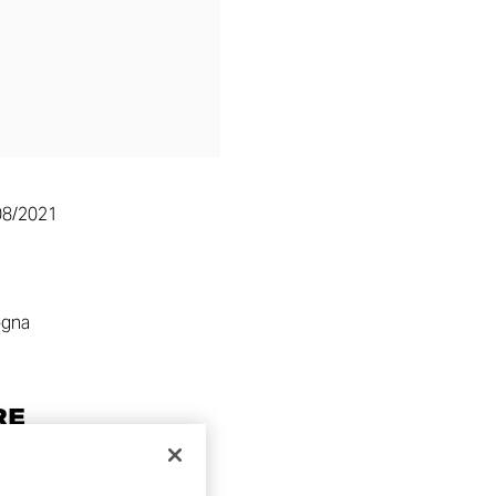
08/2021
ogna
RE