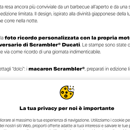
ta resa ancora più conviviale da un barbecue all’aperto e da una
in edizione limitata. Il design, ispirato alla divinità giapponese del
 corre nella notte.
 la
foto ricordo personalizzata con la propria mo
ersario di Scrambler® Ducati
. Le stampe sono state 
e via come ricordo di una giornata indimenticabile.
agli “dolci”: i
macaron Scrambler®
, preparati in edizione l
La tua privacy per noi è importante
orare al massimo la tua esperienza di navigazione. Utilizziamo i cookie pe
 dei nostri siti Web, proporti offerte adatte ai tuoi interessi e salvare le tu