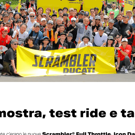
ostra, test ride e t
ute c’erano le nuove
Scrambler® Full Throttle, Icon Da