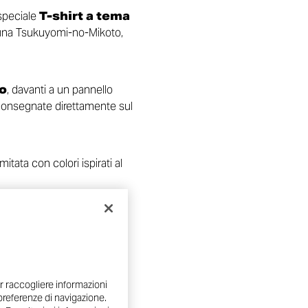
 speciale
T-shirt a tema
la luna Tsukuyomi-no-Mikoto,
to
, davanti a un pannello
consegnate direttamente sul
imitata con colori ispirati al
r raccogliere informazioni
e preferenze di navigazione.