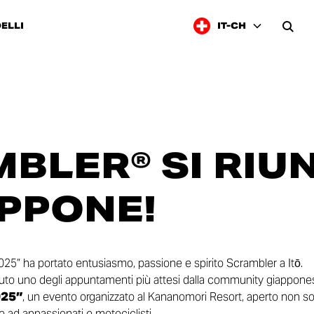
ELLI
IT-CH
BLER® SI RIU
APPONE!
025” ha portato entusiasmo, passione e spirito Scrambler a Itō.
nuto uno degli appuntamenti più attesi dalla community giappone
25”
, un evento organizzato al Kananomori Resort, aperto non sol
ad appassionati e motociclisti.