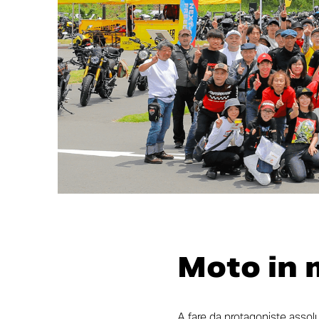
Moto in m
A fare da protagoniste assol