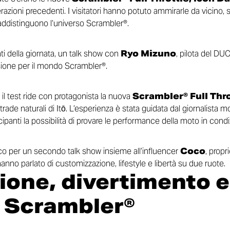
azioni precedenti. I visitatori hanno potuto ammirarle da vicino, s
addistinguono l’universo Scrambler®.
ti della giornata, un talk show con
Ryo Mizuno
, pilota del 
sione per il mondo Scrambler®.
l test ride con protagonista la nuova
Scrambler® Full Thro
ade naturali di Itō. L’esperienza è stata guidata dal giornalista m
cipanti la possibilità di provare le performance della moto in condizi
co per un secondo talk show insieme all’influencer
Coco
, propr
no parlato di customizzazione, lifestyle e libertà su due ruote.
ione, divertimento 
 Scrambler®