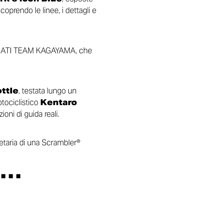
coprendo le linee, i dettagli e
DUCATI TEAM KAGAYAMA, che
ttle
, testata lungo un
otociclistico
Kentaro
oni di guida reali.
ietaria di una Scrambler®
e…