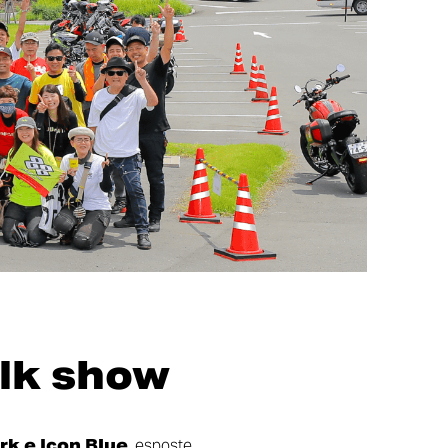
alk show
rk e Icon Blue
, esposte