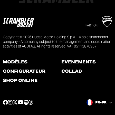
PART OF:
Copyright © 2026 Ducati Motor Holding S.p.A. - A sole shareholder
company - A company subject to the management and coordination
activities of AUDI AG. All rights reserved. VAT 05113870967
MODÈLES
ÉVÉNEMENTS
CONFIGURATEUR
COLLAB
SHOP ONLINE
F
I
T
Y
S
T
FR-FR
a
n
w
o
p
h
c
s
i
u
o
r