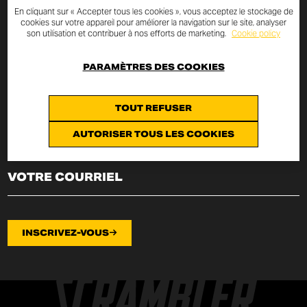
NEWSLETTER
En cliquant sur « Accepter tous les cookies », vous acceptez le stockage de
cookies sur votre appareil pour améliorer la navigation sur le site, analyser
son utilisation et contribuer à nos efforts de marketing.
Cookie policy
Saisissez votre courriel et vous serez toujours informé sur les
nouveautés et les promotions Scrambler Ducati.
PARAMÈTRES DES COOKIES
Je déclare avoir lu la
politique de confidentialité
rédigée au x termes
de l’
art. 13 du Règlement UE 2016/679
sur la protection
TOUT REFUSER
des données personnelles (« Règlement ») et je consens au
traitement de mon courriel aux fins qui y sont indiquées.
AUTORISER TOUS LES COOKIES
INSCRIVEZ-VOUS