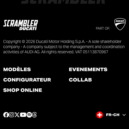
PART OF:
Copyright © 2026 Ducati Motor Holding S.p.A. - A sole shareholder
company - A company subject to the management and coordination
activities of AUDI AG. All rights reserved. VAT 05113870967
MODÈLES
ÉVÉNEMENTS
CONFIGURATEUR
COLLAB
SHOP ONLINE
F
I
T
Y
S
T
FR-CH
a
n
w
o
p
h
c
s
i
u
o
r