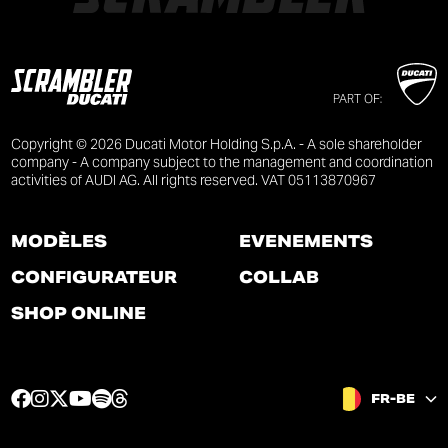
PART OF:
Copyright © 2026 Ducati Motor Holding S.p.A. - A sole shareholder
company - A company subject to the management and coordination
activities of AUDI AG. All rights reserved. VAT 05113870967
MODÈLES
ÉVÉNEMENTS
CONFIGURATEUR
COLLAB
SHOP ONLINE
F
I
T
Y
S
T
FR-BE
a
n
w
o
p
h
c
s
i
u
o
r