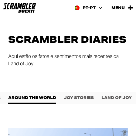
PT-PT
MENU
SCRAMBLER DIARIES
Aqui estão os fatos e sentimentos mais recentes da
Land of Joy.
S
AROUND THE WORLD
JOY STORIES
LAND OF JOY