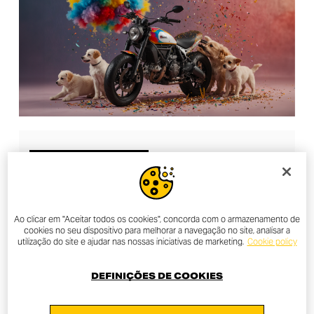
AROUND THE WORLD
SCRAMBLER DUCATI
CELEBRATES 10 YEARS WITH A
GROUNDBREAKING
Ao clicar em "Aceitar todos os cookies", concorda com o armazenamento de
cookies no seu dispositivo para melhorar a navegação no site, analisar a
COLLABORATION
utilização do site e ajudar nas nossas iniciativas de marketing.
Cookie policy
DEFINIÇÕES DE COOKIES