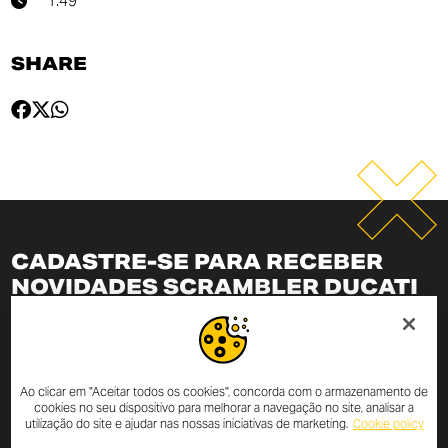
1:49
SHARE
CADASTRE-SE PARA RECEBER
NOVIDADES SCRAMBLER DUCATI
Ao inserir seu endereço de e-mail, você estará sempre
atualizado com as últimas notícias e promoções da
Scrambler Ducati.
Ao clicar em "Aceitar todos os cookies", concorda com o armazenamento de
cookies no seu dispositivo para melhorar a navegação no site, analisar a
utilização do site e ajudar nas nossas iniciativas de marketing.
Cookie policy
Declaro que li a
política de privacidade
elaborada nos termos do
art.