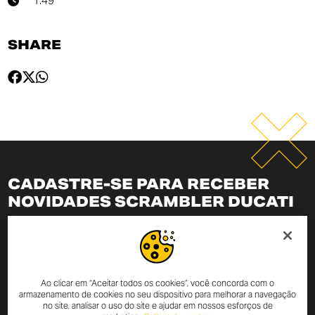
1:49
SHARE
CADASTRE-SE PARA RECEBER
NOVIDADES SCRAMBLER DUCATI
Ao inserir seu endereço de e-mail, você estará sempre
atualizado com as últimas notícias e promoções da
Scrambler Ducati.
Ao clicar em “Aceitar todos os cookies”, você concorda com o
armazenamento de cookies no seu dispositivo para melhorar a navegação
Declaro que li a
política de privacidade
elaborada nos termos do
art.
no site, analisar o uso do site e ajudar em nossos esforços de