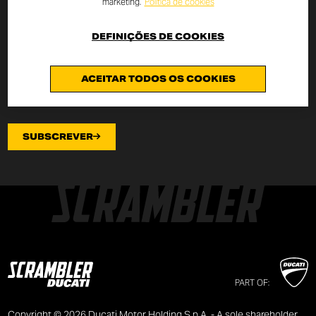
13 do Regulamento da UE 2016/679
, relativo à proteção
marketing.
Política de cookies
de dados pessoais (“Regulamento”), e autorizo o processamento do
meu endereço de e-mail para os fins especificados nele.
DEFINIÇÕES DE COOKIES
ACEITAR TODOS OS COOKIES
SUBSCREVER
PART OF:
Copyright © 2026 Ducati Motor Holding S.p.A. - A sole shareholder