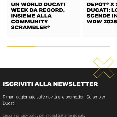
UN WORLD DUCATI
DEPOT® X
WEEK DA RECORD,
DUCATI: L
INSIEME ALLA
SCENDE IN
COMMUNITY
WDW 2026
SCRAMBLER®
ISCRIVITI ALLA NEWSLETTER
Rimani aggiornato sulle novità e le promozioni Scrambler
Ducati.
Leggi la
privacy policy
per info sul trattamento dati.