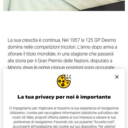
La sua crescita è continua. Nel 1957 la 125 GP Desmo
domina nelle competizioni tricolori. L’anno dopo arriva a
sfiorare il titolo mondiale, in una stagione che passerà
alla storia per il Gran Premio delle Nazioni, disputato a
Monza, dove le prime cinque posizioni sono occupate
da cinque 125 GP Desmo e dalla sesta posizione in giù
finiscono tutti doppiati.
Il primo a tagliare il traguardo, con il numero 54, è Bruno
La tua privacy per noi è importante
Spaggiari, coraggioso pilota e collaudatore Ducati che
Ci impegniamo per migliorare al massimo la tua esperienza di navigazione.
nel 1958, sempre in sella alla 125 GP Desmo, vince
Utilizziamo i cookie per raccogliere informazioni statistiche sull’utilizzo dei
anche il titolo di campione italiano.
nostri siti Web, proporti offerte adatte ai tuoi interessi e salvare le tue
preferenze di navigazione. Facendo clic sul pulsante "Accetta tutti",
acconsenti all'installazione dei cookie sul tuo dispositivo. Per ulteriori