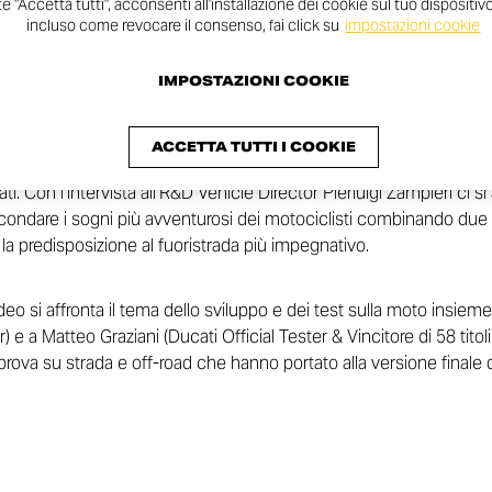
 "Accetta tutti", acconsenti all'installazione dei cookie sul tuo dispositivo.
incluso come revocare il consenso, fai click su
impostazioni cookie
IMPOSTAZIONI COOKIE
 raccontati dal Direttore del Centro Stile Ducati Andrea Ferraresi, 
ACCETTA TUTTI I COOKIE
oncept presentato nel 2019 in un progetto tecnologicamente avan
ati. Con l’intervista all’R&D Vehicle Director Pierluigi Zampieri ci s
condare i sogni più avventurosi dei motociclisti combinando due a
 la predisposizione al fuoristrada più impegnativo.
video si affronta il tema dello sviluppo e dei test sulla moto insiem
a Matteo Graziani (Ducati Official Tester & Vincitore di 58 titoli i
prova su strada e off-road che hanno portato alla versione finale 