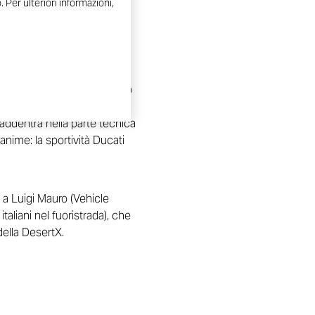
 Per ulteriori informazioni,
che descrive il grande lavoro
zato e perfettamente
i addentra nella parte tecnica
nime: la sportività Ducati
e a Luigi Mauro (Vehicle
taliani nel fuoristrada), che
della DesertX.