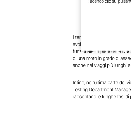
Facendo clic sul pulsante
I temi relativi al design sono
svolto per trasformare il c
funzionale, in pieno stile Duc
di una moto in grado di asse
anche nei viaggi più lunghi e
Infine, nell’ultima parte del 
Testing Department Manager) e 
raccontano le lunghe fasi di 