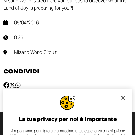
Misano World Cisrcuit: are you curious to discover what the
Land of Joy is preparing for you?!
05/04/2016
0:25
Misano World Circuit
CONDIVIDI
La tua privacy per noi è importante
ISCRIVITI ALLA NEWSLETTER
Ci impegniamo per migliorare al massimo la tua esperienza di navigazione.