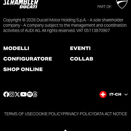
PART OF:
Copyright © 2026 Ducati Motor Holding S.p.A. - A sole shareholder
company - A company subject to the management and coordination
activities of AUDI AG. All rights reserved. VAT 05113870967
MODELLI
EVENTI
CONFIGURATORE
COLLAB
SHOP ONLINE
F
I
T
Y
S
T
IT-CH
a
n
w
o
p
h
c
s
i
u
o
r
e
t
t
t
t
e
TERMS OF USE
COOKIE POLICY
PRIVACY POLICY
DATA ACT NOTICE
b
a
t
u
i
a
o
g
e
b
f
d
o
r
r
e
y
s