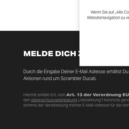
Wenn Sie auf „Alle Co
Websitenavigation zu v
MELDE DICH ZUM NEWS
Durch die Eingabe Deiner E-Mail Adresse erhältst Du
Aktionen rund um Scrambler Ducati.
Hiermit erkläre ich, vom
Art. 13 der Verordnung E
den
datenschutzvereinbarung
(„Verordnung“) Kenntnis ge
stimme der Verarbeitung meiner E-Mail-Adresse für die dor