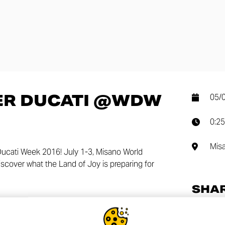
R DUCATI @WDW
05/
0:25
Misa
Ducati Week 2016! July 1-3, Misano World
discover what the Land of Joy is preparing for
SHA