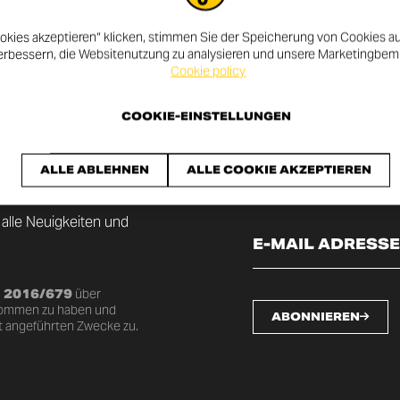
okies akzeptieren“ klicken, stimmen Sie der Speicherung von Cookies au
erbessern, die Websitenutzung zu analysieren und unsere Marketingbe
Cookie policy
COOKIE-EINSTELLUNGEN
LETTER AN
ALLE ABLEHNEN
ALLE COOKIE AKZEPTIEREN
 alle Neuigkeiten und
U 2016/679
über
nommen zu haben und
ABONNIEREN
t angeführten Zwecke zu.