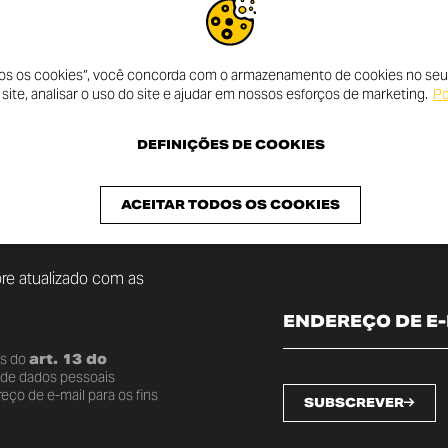
dos os cookies”, você concorda com o armazenamento de cookies no seu 
ite, analisar o uso do site e ajudar em nossos esforços de marketing.
Po
DEFINIÇÕES DE COOKIES
CEBER
ACEITAR TODOS OS COOKIES
 DUCATI
re atualizado com as
os do
art. 13 do
o de dados pessoais
ço de e-mail para os fins
SUBSCREVER