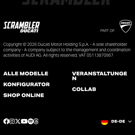
PART OF:
Copyright © 2026 Ducati Motor Holding S.p.A. - A sole shareholder
company - A company subject to the management and coordination
activities of AUDI AG. All rights reserved. VAT 05113870967
ALLE MODELLE
VERANSTALTUNGE
N
KONFIGURATOR
COLLAB
SHOP ONLINE
F
I
T
Y
S
T
DE-DE
a
n
w
o
p
h
c
s
i
u
o
r