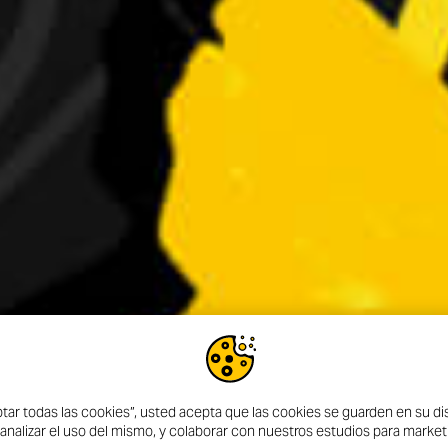
ptar todas las cookies”, usted acepta que las cookies se guarden en su dis
 analizar el uso del mismo, y colaborar con nuestros estudios para market