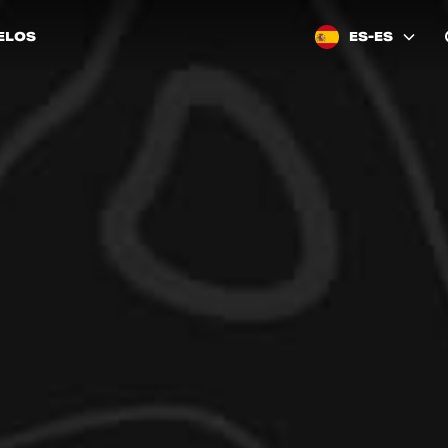
ELOS
ES-ES