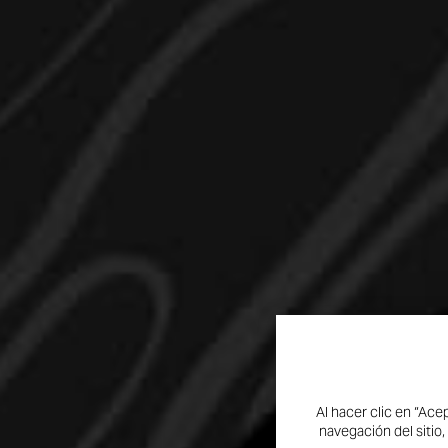
Al hacer clic en “Ace
navegación del sitio,