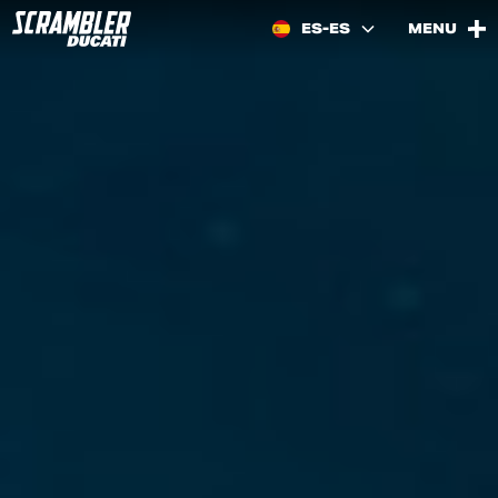
ES-ES
MENU