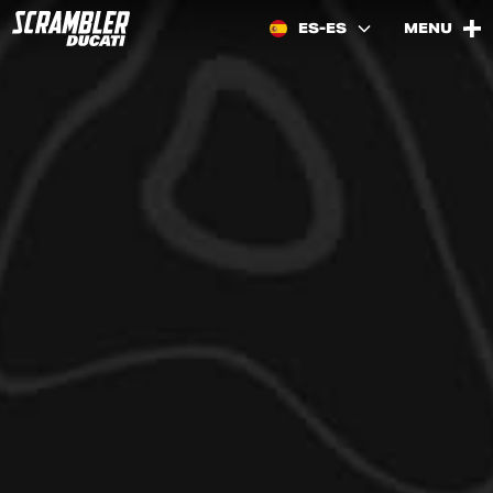
ES-ES
MENU