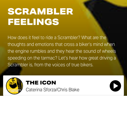
SCRAMBLER
FEELINGS
How does it feel to ride a Scrambler? What are the
thoughts and emotions that cross a biker’s mind when
the engine rumbles and they hear the sound of wheels
speeding on the tarmac? Let’s hear how great driving a
Scrambler is, from the voices of true bikers.
THE ICON
Caterina Sforza/Chris Blake
THE ICON
SEASON 1
Caterina Sforza/Chris Blake