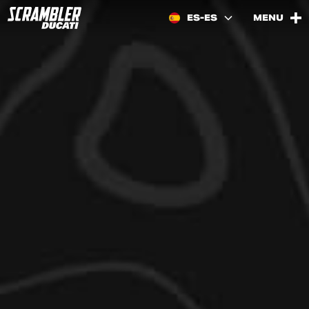
ES-ES
MENU