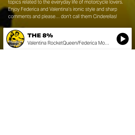
topics related to the everyday life of motorcycle lovers.
Enjoy Federica and Valentina’s ironic style and sharp
comments and please… don’t call them Cinderellas!
THE 8%
Valentina RocketQueen/Federica Moschiano
THE 8%
SEASON 1
Valentina RocketQueen/Federica Moschiano
EPISODIO
0:00
2:02
THE 8%
Valentina RocketQueen/Federica
Moschiano