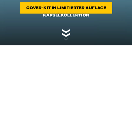
COVER-KIT IN LIMITIERTER AUFLAGE
KAPSELKOLLEKTION
SCRAMBLER ICON
TRIFFT AUF DIGITALE
KUNST
Der unverwechselbare Spirit der Scrambler Ducati und
das Gefühl der Freiheit im Land of Joy verschmelzen mit
der visionären Kunst von Van Orton Design. Die
Beziehung zwischen diesen beiden Marken ist der
Ausdruck einer klaren Verbindung zwischen Kunst,