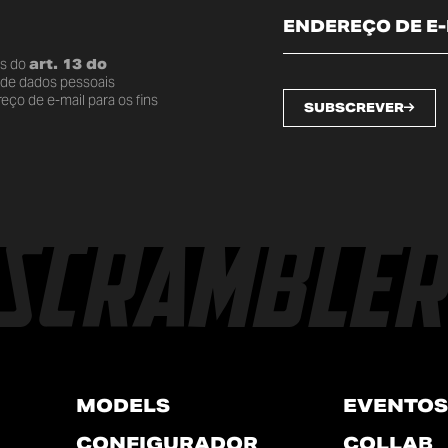
os do
art. 13 do
o de dados pessoais
ço de e-mail para os fins
SUBSCREVER
MODELS
EVENTOS
CONFIGURADOR
COLLAB