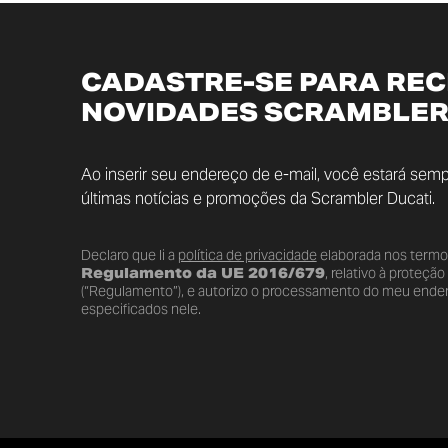
CADASTRE-SE PARA RE
NOVIDADES SCRAMBLER
Ao inserir seu endereço de e-mail, você estará semp
últimas notícias e promoções da Scrambler Ducati.
Declaro que li a
política de privacidade
elaborada nos term
Regulamento da UE 2016/679
, relativo à proteçã
(“Regulamento”), e autorizo o processamento do meu endere
especificados nele.