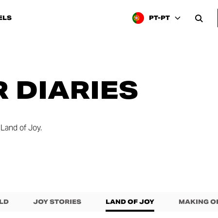
ELS
PT-PT
 DIARIES
Land of Joy.
LD
JOY STORIES
LAND OF JOY
MAKING O