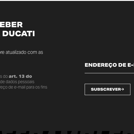
CEBER
 DUCATI
re atualizado com as
os do
art. 13 do
o de dados pessoais
ço de e-mail para os fins
SUBSCREVER