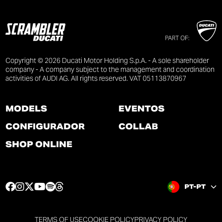
PART OF:
Copyright © 2026 Ducati Motor Holding S.p.A. - A sole shareholder
company - A company subject to the management and coordination
activities of AUDI AG. All rights reserved. VAT 05113870967
MODELS
EVENTOS
CONFIGURADOR
COLLAB
SHOP ONLINE
F
I
T
Y
S
T
PT-PT
a
n
w
o
p
h
c
s
i
u
o
r
e
t
t
t
t
e
TERMS OF USE
COOKIE POLICY
PRIVACY POLICY