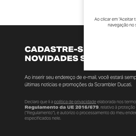
Ao clicar em "Aceitar
navegação no si
CADASTRE-SE PARA RE
NOVIDADES SCRAMBLER
Ao inserir seu endereço de e-mail, você estará semp
últimas notícias e promoções da Scrambler Ducati.
Declaro que li a
política de privacidade
elaborada nos term
Regulamento da UE 2016/679
, relativo à proteçã
(“Regulamento”), e autorizo o processamento do meu endere
especificados nele.