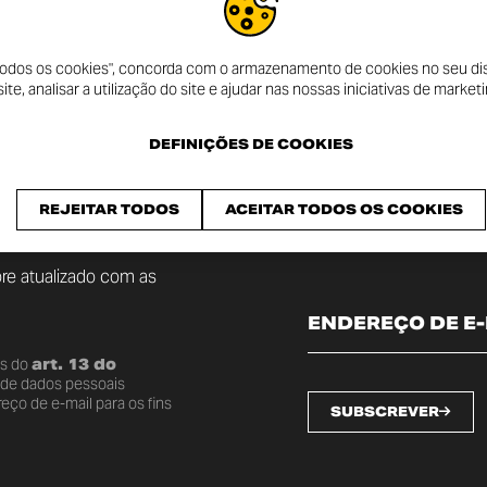
 todos os cookies", concorda com o armazenamento de cookies no seu dis
te, analisar a utilização do site e ajudar nas nossas iniciativas de marketi
DEFINIÇÕES DE COOKIES
CEBER
 DUCATI
REJEITAR TODOS
ACEITAR TODOS OS COOKIES
re atualizado com as
os do
art. 13 do
o de dados pessoais
ço de e-mail para os fins
SUBSCREVER