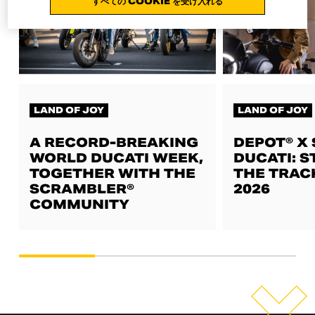
すべての COOKIE を受け入れる
LAND OF JOY
LAND OF JOY
A RECORD-BREAKING
DEPOT® X
WORLD DUCATI WEEK,
DUCATI: S
TOGETHER WITH THE
THE TRAC
SCRAMBLER®
2026
COMMUNITY