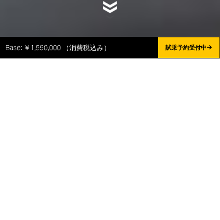
Base: ￥1,590,000 （消費税込み）
試乗予約受付中
TIMELESS SOUNDS ALL NIGHT –
エメラルド・グリーン
スクランブラー®ナイトシフトにニューカラーが登場。
エレガントで洗練され、シャープな印象を与えるエメ
ラルド・グリーンは、街中で人々の注目を集めます。
試乗予約受付中
コンフィギュレーター