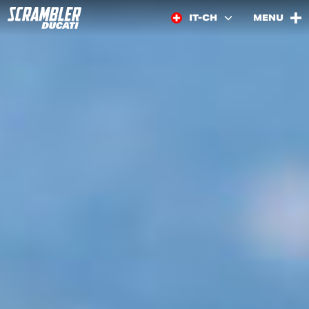
IT-CH
MENU