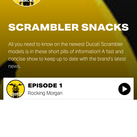
SCRAMBLER SNACKS
All you need to know on the newest Ducati Scrambler
models is in these short pills of information! A fast and
concise show to keep up to date with the brand’s latest
news.
EPISODE 1
Rocking Morgan
EPISODE 1
SEASON 1
Rocking Morgan