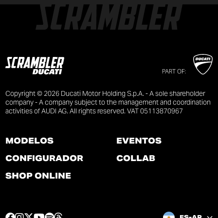
PART OF:
Copyright © 2026 Ducati Motor Holding S.p.A. - A sole shareholder
company - A company subject to the management and coordination
activities of AUDI AG. All rights reserved. VAT 05113870967
MODELOS
EVENTOS
CONFIGURADOR
COLLAB
SHOP ONLINE
F
I
T
Y
S
T
ES-AR