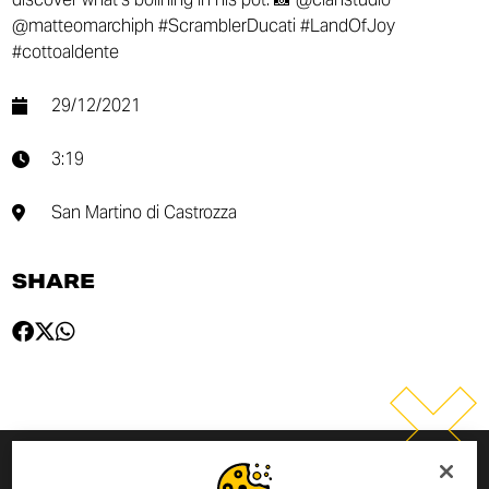
@matteomarchiph #ScramblerDucati #LandOfJoy
#cottoaldente
29/12/2021
3:19
San Martino di Castrozza
SHARE