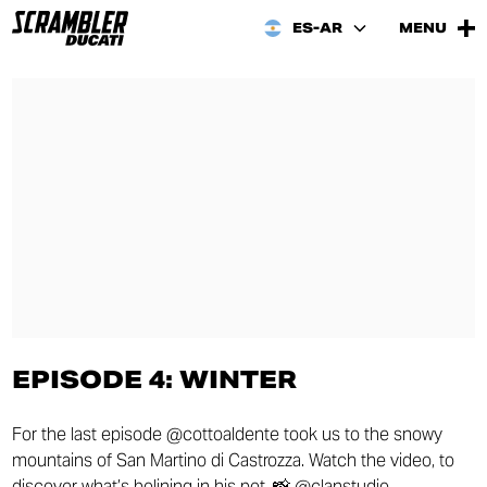
ES-AR
MENU
EPISODE 4: WINTER
For the last episode @cottoaldente took us to the snowy
mountains of San Martino di Castrozza. Watch the video, to
discover what’s bolining in his pot. 📸 @clanstudio