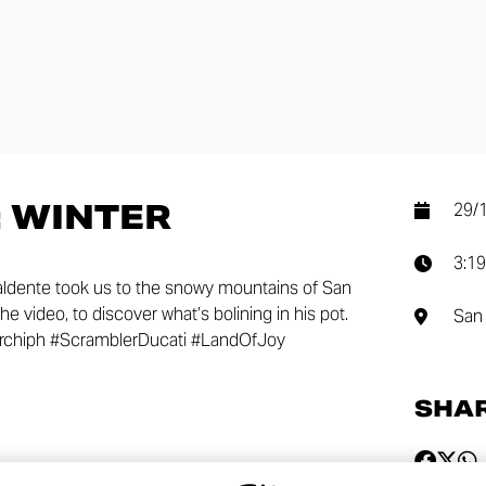
: WINTER
29/
3:19
aldente took us to the snowy mountains of San
he video, to discover what’s bolining in his pot.
San 
chiph #ScramblerDucati #LandOfJoy
SHA