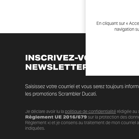
En cliquant sur « Acce
navigation su
INSCRIVEZ-VOUS À LA
NEWSLETTER
Saisissez votre courriel et vous serez toujours infor
les promotions Scrambler Ducati.
Je déclare avoir lu la
politique de confidentialité
rédigée au x
Règlement UE 2016/679
sur la protection des donn
Règlement ») et je consens au traitement de mon courriel au
indiquées.