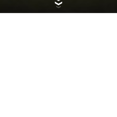
CREADO PARA DURAR
Scrambler Ducati y RefrigiWear, la histórica marca de
ropa creada en Nueva York en 1954, presentan una
colección licenciada de edición limitada que potencia la
esencia original, icónica y urbana de ambas marcas.