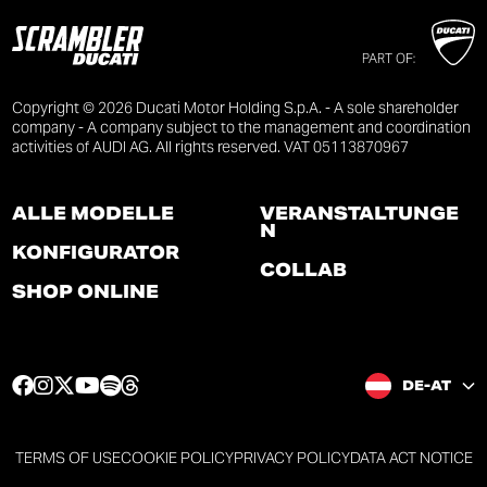
PART OF:
Copyright © 2026 Ducati Motor Holding S.p.A. - A sole shareholder
company - A company subject to the management and coordination
activities of AUDI AG. All rights reserved. VAT 05113870967
ALLE MODELLE
VERANSTALTUNGE
N
KONFIGURATOR
COLLAB
SHOP ONLINE
F
I
T
Y
S
T
DE-AT
a
n
w
o
p
h
c
s
i
u
o
r
e
t
t
t
t
e
TERMS OF USE
COOKIE POLICY
PRIVACY POLICY
DATA ACT NOTICE
b
a
t
u
i
a