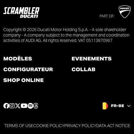
PART OF:
Copyright © 2026 Ducati Motor Holding S.p.A. - A sole shareholder
company - A company subject to the management and coordination
activities of AUDI AG. All rights reserved. VAT 05113870967
MODÈLES
ÉVÉNEMENTS
CONFIGURATEUR
COLLAB
SHOP ONLINE
F
I
T
Y
S
T
FR-BE
a
n
w
o
p
h
c
s
i
u
o
r
e
t
t
t
t
e
TERMS OF USE
COOKIE POLICY
PRIVACY POLICY
DATA ACT NOTICE
b
a
t
u
i
a