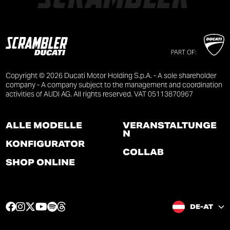
PART OF:
Copyright © 2026 Ducati Motor Holding S.p.A. - A sole shareholder
company - A company subject to the management and coordination
activities of AUDI AG. All rights reserved. VAT 05113870967
ALLE MODELLE
VERANSTALTUNGE
N
KONFIGURATOR
COLLAB
SHOP ONLINE
F
I
T
Y
S
T
DE-AT
a
n
w
o
p
h
c
s
i
u
o
r