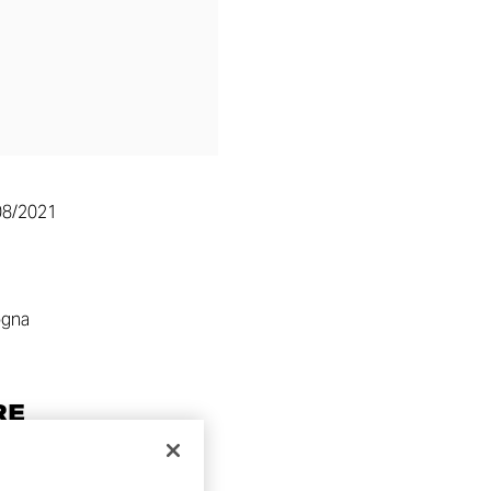
08/2021
ogna
RE