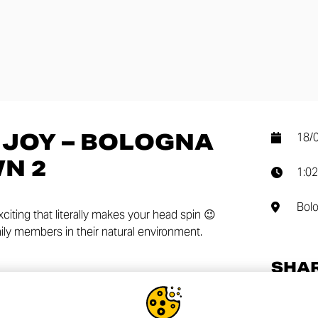
 JOY – BOLOGNA
18/
N 2
1:02
Bol
citing that literally makes your head spin 😉
mily members in their natural environment.
SHA