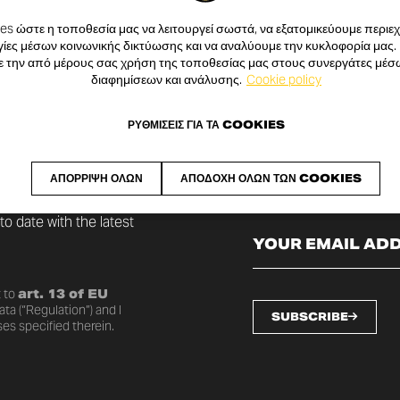
s ώστε η τοποθεσία μας να λειτουργεί σωστά, να εξατομικεύουμε περιεχό
ίες μέσων κοινωνικής δικτύωσης και να αναλύουμε την κυκλοφορία μας.
ε την από μέρους σας χρήση της τοποθεσίας μας στους συνεργάτες μέσ
διαφημίσεων και ανάλυσης.
Cookie policy
ΡΥΘΜΊΣΕΙΣ ΓΙΑ ΤΑ COOKIES
SLETTER
ΑΠΌΡΡΙΨΗ ΌΛΩΝ
ΑΠΟΔΟΧΉ ΌΛΩΝ ΤΩΝ COOKIES
o date with the latest
 to
art. 13 of EU
ta (“Regulation”) and I
SUBSCRIBE
es specified therein.