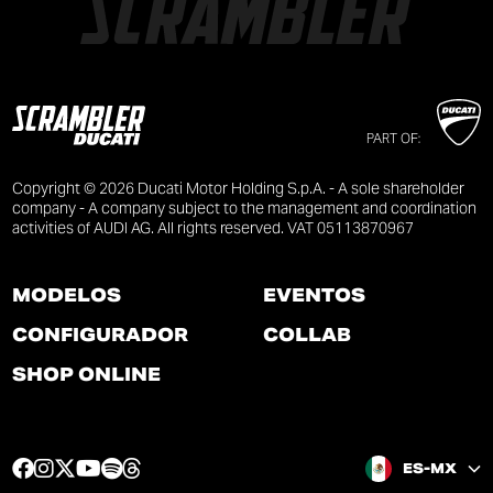
PART OF:
Copyright © 2026 Ducati Motor Holding S.p.A. - A sole shareholder
company - A company subject to the management and coordination
activities of AUDI AG. All rights reserved. VAT 05113870967
MODELOS
EVENTOS
CONFIGURADOR
COLLAB
SHOP ONLINE
F
I
T
Y
S
T
ES-MX
a
n
w
o
p
h