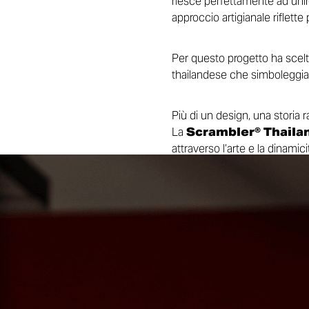
riesce perfettamente ad unire:
approccio artigianale riflette
Per questo progetto ha scelto 
thailandese che simboleggia f
Più di un design, una storia 
La
Scrambler® Thailan
attraverso l’arte e la dinamici
Come spiega Marco Biondi, V
Scrambler® capace di romper
Mantrarak. Questa edizione l
consideriamo la nostra second
Una celebrazione di arte, libe
nuovi orizzonti.