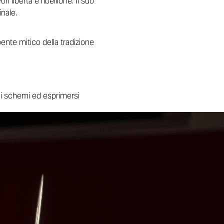
 libertà e ribellione. Il suo
inale.
pente mitico della tradizione
li schemi ed esprimersi
 immaginato una
 Per questo abbiamo scelto
ilandia — un Paese che
.”
i è sempre alla ricerca di