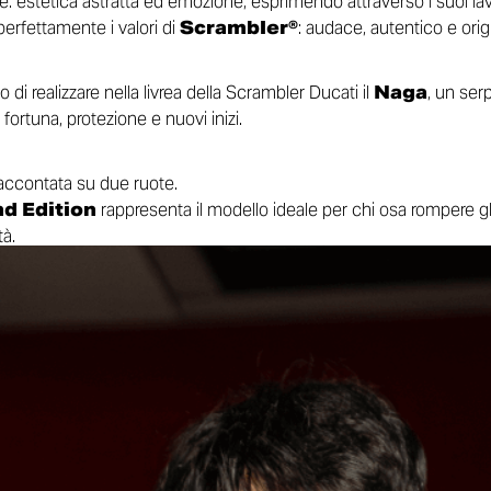
 estetica astratta ed emozione, esprimendo attraverso i suoi lavori
 perfettamente i valori di
Scrambler®
: audace, autentico e orig
di realizzare nella livrea della Scrambler Ducati il
Naga
, un ser
ortuna, protezione e nuovi inizi.
raccontata su due ruote.
d Edition
rappresenta il modello ideale per chi osa rompere g
tà.
ice President Sales & Marketing Asia Pacific:
“Quando Ducati ha
e gli schemi, non cercavamo solo un designer, ma un narratore.
imitata celebra il nostro legame sempre più profondo con la Tha
a casa. L’incisione del Naga rappresenta la fortuna e i nuovi inizi
rtà ed espressione personale, dedicata ai sognatori, ai rider e a ch