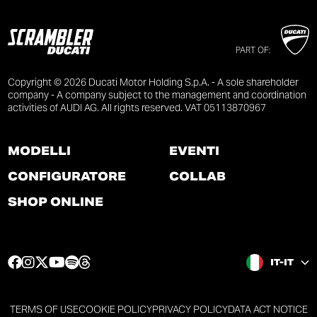
PART OF:
Copyright © 2026 Ducati Motor Holding S.p.A. - A sole shareholder
company - A company subject to the management and coordination
activities of AUDI AG. All rights reserved. VAT 05113870967
MODELLI
EVENTI
CONFIGURATORE
COLLAB
SHOP ONLINE
L
L
L
L
L
L
IT-IT
a
a
a
a
a
a
p
p
p
p
p
p
a
a
a
a
a
a
TERMS OF USE
COOKIE POLICY
PRIVACY POLICY
DATA ACT NOTICE