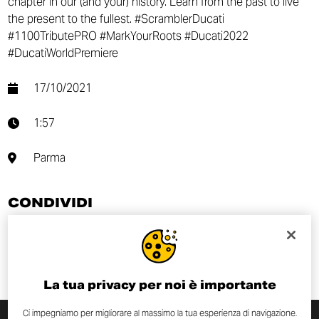
chapter in our (and your) history. Learn from the past to live
the present to the fullest. #ScramblerDucati
#1100TributePRO #MarkYourRoots #Ducati2022
#DucatiWorldPremiere
17/10/2021
1:57
Parma
CONDIVIDI
La tua privacy per noi è importante
Ci impegniamo per migliorare al massimo la tua esperienza di navigazione.