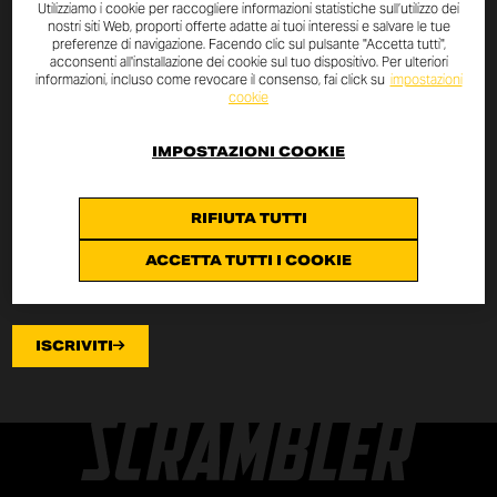
Utilizziamo i cookie per raccogliere informazioni statistiche sull’utilizzo dei
nostri siti Web, proporti offerte adatte ai tuoi interessi e salvare le tue
ISCRIVITI ALLA NEWSLETTER
preferenze di navigazione. Facendo clic sul pulsante "Accetta tutti",
acconsenti all'installazione dei cookie sul tuo dispositivo. Per ulteriori
informazioni, incluso come revocare il consenso, fai click su
impostazioni
Rimani aggiornato sulle novità e le promozioni Scrambler
cookie
Ducati.
IMPOSTAZIONI COOKIE
Leggi la
privacy policy
per info sul trattamento dati.
RIFIUTA TUTTI
ACCETTA TUTTI I COOKIE
ISCRIVITI