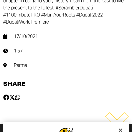
chapter in our (and your) history. Learn from the past to live
the present to the fullest. #ScramblerDucati
#1100TributePRO #MarkYourRoots #Ducati2022
#DucatiWorldPremiere
17/10/2021
1:57
Parma
SHARE