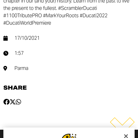
chapter in our (and your) history. Learn from the past to live
the present to the fullest. #ScramblerDucati
#1100TributePRO #MarkYourRoots #Ducati2022
#DucatiWorldPremiere
17/10/2021
1:57
Parma
SHARE